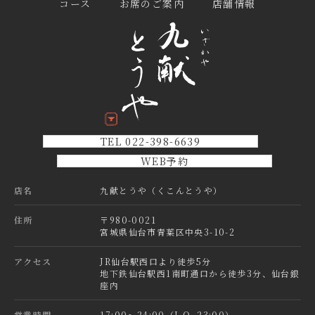
コース
お席のご案内
店舗情報
TEL 022-398-6639
WEB予約
店名
九献とうや（くこんとうや）
住所
〒980-0021
宮城県仙台市青葉区中央3-10-2
アクセス
JR仙台駅西口より徒歩5分
地下鉄仙台駅西1南町通口から徒歩3分、仙台銀
座内
営業時間
17:00～24:00（L.O. 23:00）