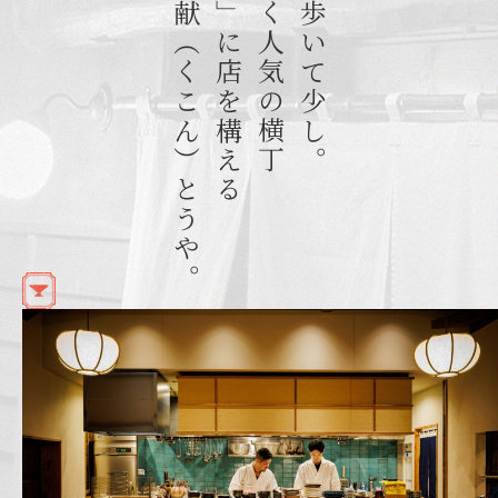
いざかや九献（くこん）とうや。
「仙台銀座」に店を構える
名店ひしめく人気の横丁
台駅から歩いて少し。